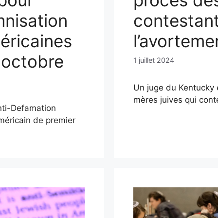
 pour
procès des
nisation
contestant 
éricaines
l’avortemen
 octobre
1 juillet 2024
Un juge du Kentucky 
mères juives qui conte
nti-Defamation
méricain de premier