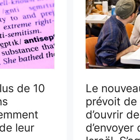
Le nouvea
lus de 10
prévoit de
ns
d’ouvrir d
uemment
d’envoyer 
de leur