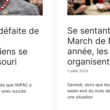
Se sentant
défaite de
March de 
année, les
iens se
organisent
souri
1 juillet 2024
Samedi, alors que les
s que l’AIPAC a
week-end du mois des
r avec succès
une situation