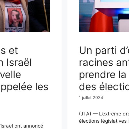
es et
Un parti d
 Israël
racines an
velle
prendre la
ppelée les
des électi
1 juillet 2024
(JTA) — L’extrême dro
élections législatives
d’Israël ont annoncé