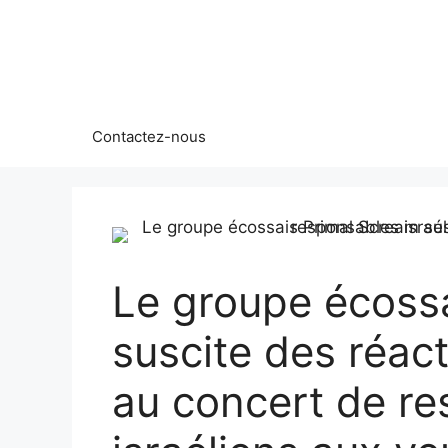
Aller
au
contenu
Contactez-nous
Le groupe écoss
suscite des réact
au concert de r