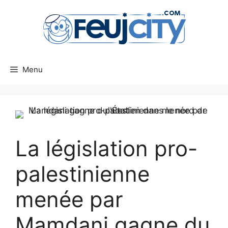
Aller
au
contenu
Menu
La législation pro-
palestinienne
menée par
Mamdani gagne du