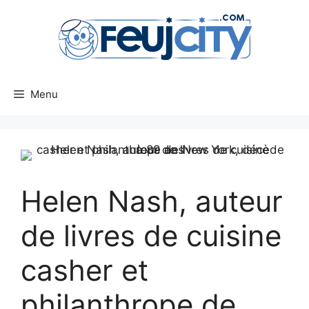
Aller
au
contenu
Menu
Helen Nash, auteur
de livres de cuisine
casher et
philanthrope de