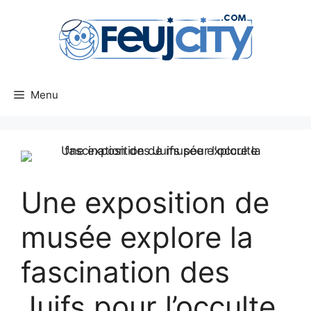
Aller
au
contenu
Menu
Une exposition de
musée explore la
fascination des
Juifs pour l’occulte