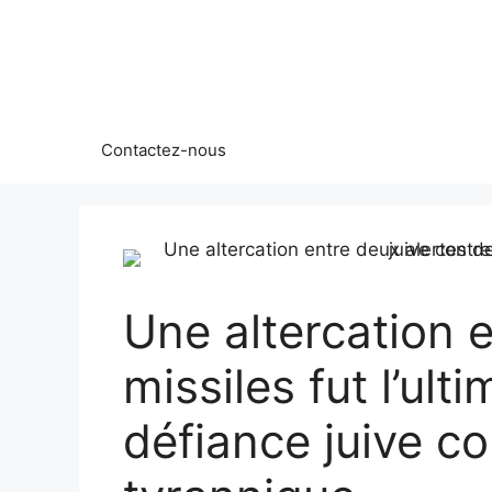
Aller
au
contenu
Contactez-nous
Une altercation 
missiles fut l’ul
défiance juive c