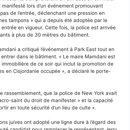
t manifesté lors d’un événement promouvant
s pas de l’entrée, déclenchant une pression en
zones tampons » qui a depuis été adoptée par le
entrée en vigueur. Cette fois, la police est arrivée
tants à plus de 30 mètres du bâtiment.
amdani a critiqué l’événement à Park East tout en
 entrer dans le bâtiment. « Le maire Mamdani est
immobilière de ce soir qui inclut la promotion de
ies en Cisjordanie occupée », a déclaré le porte-
le rassemblement, que la police de New York avait
sacro-saint du droit de manifester » et la capacité
tir en toute sécurité d’un lieu de culte ».
ons juives ont adopté une ligne dure à l’égard des
uté candidat pour remplacer le représentant Jerry