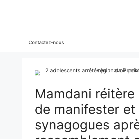
Aller
au
contenu
Contactez-nous
Mamdani réitère 
de manifester et 
synagogues après