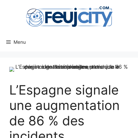
Aller
au
contenu
Menu
L’Espagne signale
une augmentation
de 86 % des
incidents