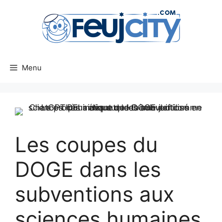
Aller
au
contenu
Menu
Les coupes du
DOGE dans les
subventions aux
sciences humaines