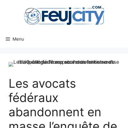
Aller
au
contenu
Menu
Les avocats
fédéraux
abandonnent en
masse l’enquête de