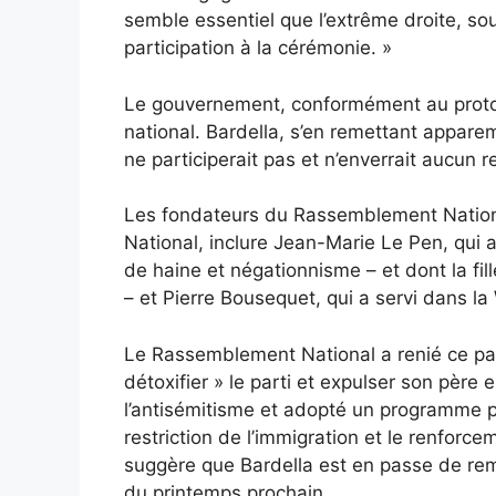
semble essentiel que l’extrême droite, so
participation à la cérémonie. »
Le gouvernement, conformément au protoc
national. Bardella, s’en remettant appare
ne participerait pas et n’enverrait aucun 
Les fondateurs du Rassemblement Nation
National,
inclure
Jean-Marie Le Pen, qui a
de haine et négationnisme – et dont la fil
– et Pierre Bousequet, qui a servi dans la
Le Rassemblement National a renié ce p
détoxifier » le parti et
expulser son père
e
l’antisémitisme et adopté un programme pr
restriction de l’immigration et le renforc
suggère que Bardella est en passe de remp
du printemps prochain.