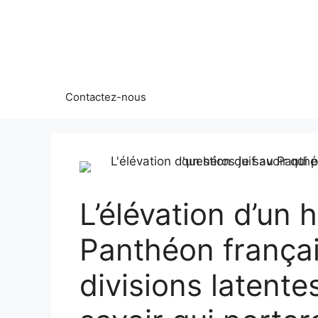
Aller
au
contenu
Contactez-nous
L’élévation d’un h
Panthéon françai
divisions latente