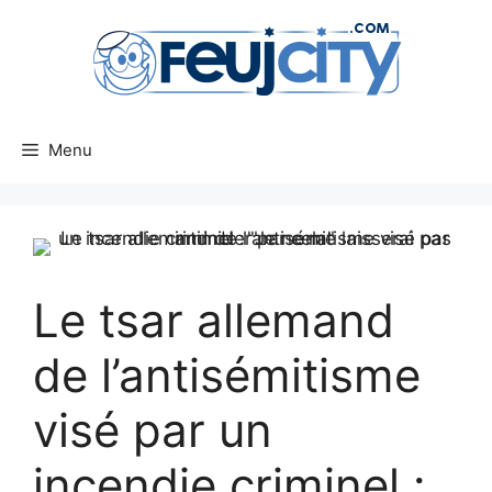
Aller
au
contenu
Menu
Le tsar allemand
de l’antisémitisme
visé par un
incendie criminel :