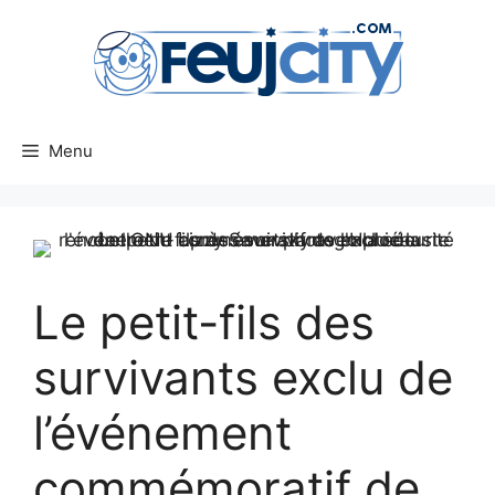
Aller
au
contenu
Menu
Le petit-fils des
survivants exclu de
l’événement
commémoratif de