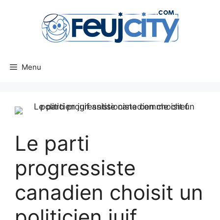
Aller
au
contenu
Menu
Le parti
progressiste
canadien choisit un
politicien juif