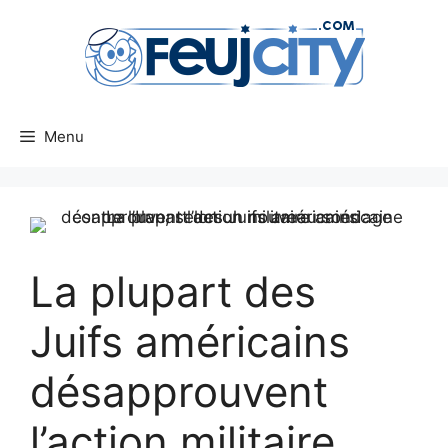
Aller
au
contenu
Menu
La plupart des
Juifs américains
désapprouvent
l’action militaire