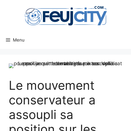
Aller
au
contenu
Menu
Le mouvement
conservateur a
assoupli sa
position sur les