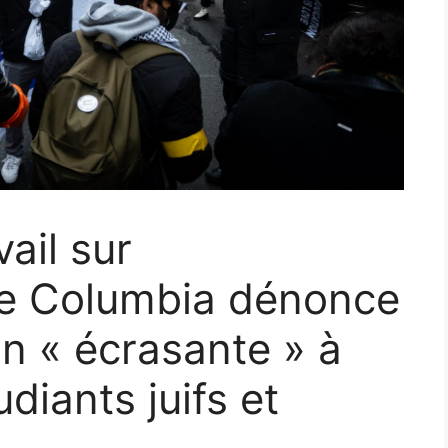
ail sur
 de Columbia dénonce
on « écrasante » à
diants juifs et