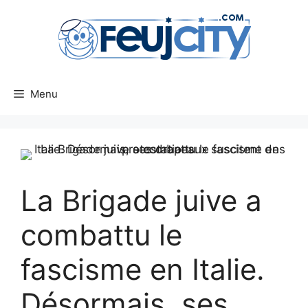
Aller
au
contenu
Menu
La Brigade juive a
combattu le
fascisme en Italie.
Désormais, ses