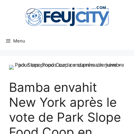
Aller
au
contenu
Menu
Bamba envahit
New York après le
vote de Park Slope
Food Coop en