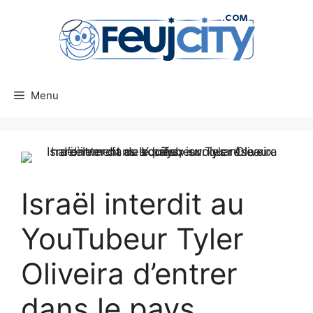
Aller
au
contenu
Menu
Israël interdit au
YouTubeur Tyler
Oliveira d’entrer
dans le pays,