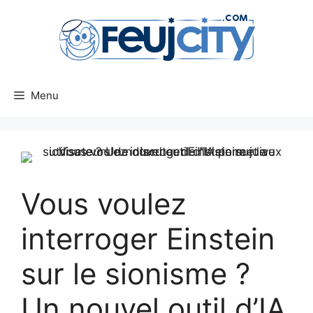
Aller
au
contenu
Menu
Vous voulez
interroger Einstein
sur le sionisme ?
Un nouvel outil d’IA