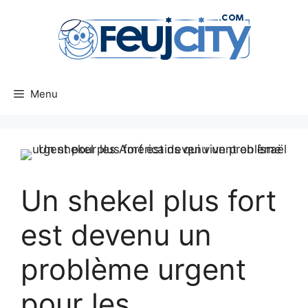
Aller
au
contenu
Menu
Un shekel plus fort
est devenu un
problème urgent
pour les