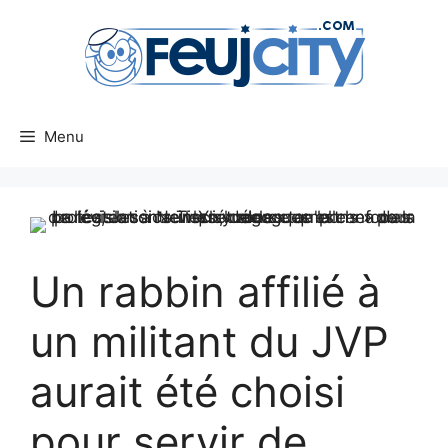
Aller
au
contenu
Menu
Un rabbin affilié à
un militant du JVP
aurait été choisi
pour servir de