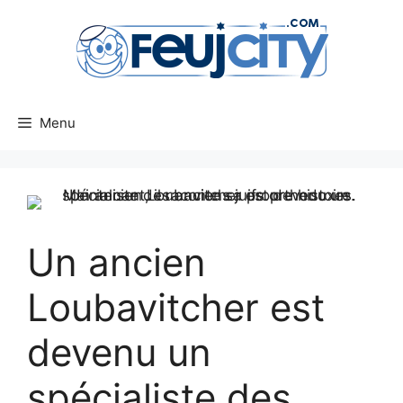
Aller
au
contenu
Menu
Un ancien
Loubavitcher est
devenu un
spécialiste des