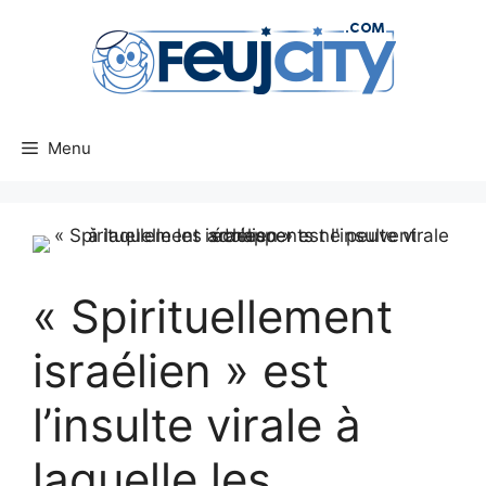
Aller
au
contenu
Menu
« Spirituellement
israélien » est
l’insulte virale à
laquelle les