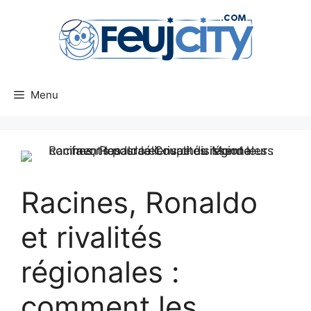
Aller
au
contenu
Menu
Racines, Ronaldo
et rivalités
régionales :
comment les