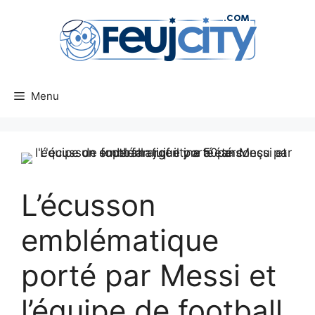
Aller
au
contenu
Menu
L’écusson
emblématique
porté par Messi et
l’équipe de football