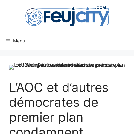
Aller
au
contenu
Menu
L’AOC et d’autres
démocrates de
premier plan
condamnent