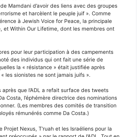
n de Mamdani d’avoir des liens avec des groupes
rrorisme et harcèlent le peuple juif ». Comme
férence à Jewish Voice for Peace, la principale
e, et Within Our Lifetime, dont les membres ont
res pour leur participation à des campements
noté des individus qui ont fait une série de
lles la « résistance » était justifiée après
 les sionistes ne sont jamais juifs ».
s après que l’ADL a refait surface des tweets
a Costa, l’éphémère directrice des nominations
onner. (Les membres des comités de transition
ployés rémunérés comme Da Costa.)
e Projet Nexus, T’ruah et les Israéliens pour la
ent préoccupés » par le rapport de l’ADL. Tout en