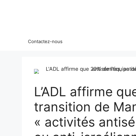
Aller
au
contenu
Contactez-nous
L’ADL affirme qu
transition de Ma
« activités antis