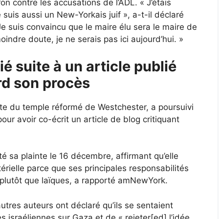
 contre les accusations de l’ADL. « J’étais
suis aussi un New-Yorkais juif », a-t-il déclaré
Je suis convaincu que le maire élu sera le maire de
oindre doute, je ne serais pas ici aujourd’hui. »
é suite à un article publié
erd son procès
te du temple réformé de Westchester, a poursuivi
our avoir co-écrit un article de blog critiquant
é sa plainte le 16 décembre, affirmant qu’elle
stérielle parce que ses principales responsabilités
 plutôt que laïques, a rapporté amNewYork.
autres auteurs ont déclaré qu’ils se sentaient
s israéliennes sur Gaza et de « rejeter[ed] l’idée