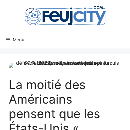
Aller
au
contenu
Menu
La moitié des
Américains
pensent que les
États-Unis «