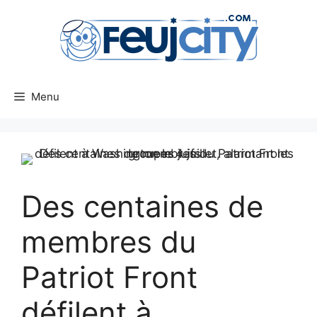
Aller
au
contenu
Menu
Des centaines de
membres du
Patriot Front
défilent à