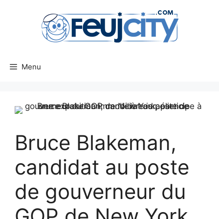
Aller
au
contenu
Menu
Bruce Blakeman,
candidat au poste
de gouverneur du
GOP de New York,