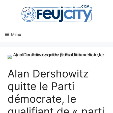
Aller
au
contenu
Menu
Alan Dershowitz
quitte le Parti
démocrate, le
qualifiant de « parti